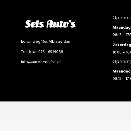
Opening
Maandag 
08:15 – 17:
Edisonweg 16a, Alblasserdam
Zaterda
Telefoon 078 - 6914088
10.00 – 16:
Opening
info@autobedrijfsels.nl
Maandag 
08.15 – 17: