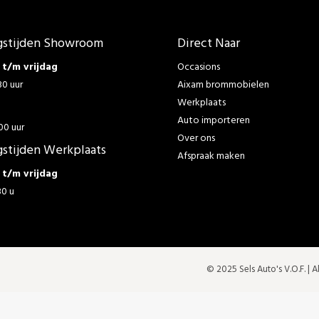
stijden Showroom
Direct Naar
t/m vrijdag
Occasions
30 uur
Aixam brommobielen
Werkplaats
g
Auto importeren
00 uur
Over ons
stijden Werkplaats
Afspraak maken
t/m vrijdag
30 u
© 2025 Sels Auto's V.O.F. |
A