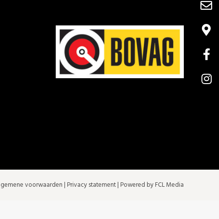
lgemene voorwaarden
|
Privacy statement
| Powered by FCL Media