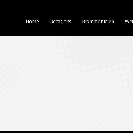
Home
Home
Occasions
Occasions
Brommobielen
Brommobielen
Wer
Wer