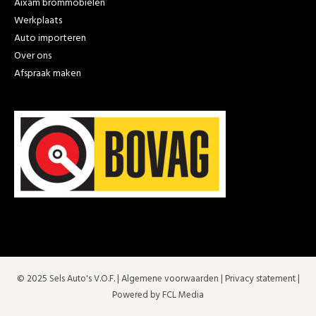
Aixam brommobielen
Werkplaats
Auto importeren
Over ons
Afspraak maken
© 2025 Sels Auto's V.O.F. |
Algemene voorwaarden
|
Privacy statement
|
Powered by FCL Media