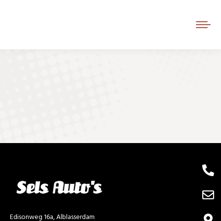
Je bent hier:
Edisonweg 16a, Alblasserdam