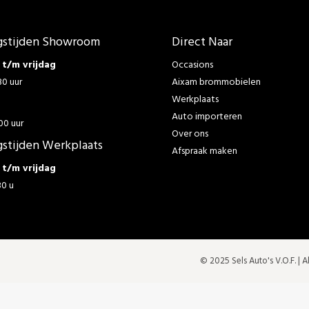
stijden Showroom
Direct Naar
t/m vrijdag
Occasions
30 uur
Aixam brommobielen
Werkplaats
g
Auto importeren
00 uur
Over ons
stijden Werkplaats
Afspraak maken
t/m vrijdag
30 u
© 2025 Sels Auto's V.O.F. |
A