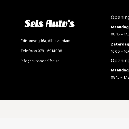
Opening
Maandag 
08:15 – 17:
Edisonweg 16a, Alblasserdam
Zaterda
Telefoon 078 - 6914088
10.00 – 16:
Opening
info@autobedrijfsels.nl
Maandag 
08.15 – 17: