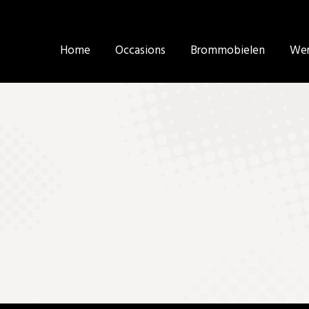
Home
Home
Occasions
Occasions
Brommobielen
Brommobielen
Wer
Wer