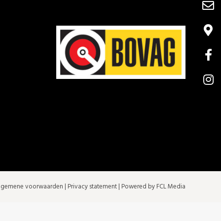
lgemene voorwaarden
|
Privacy statement
| Powered by FCL Media