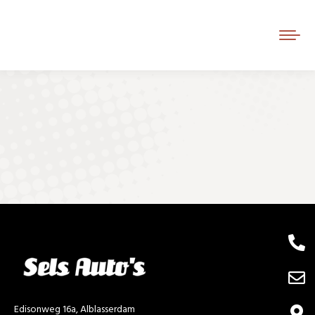
Je bent hier:
Edisonweg 16a, Alblasserdam