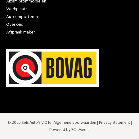
Aixam brommobielen
Werkplaats
Auto importeren
Over ons
Afspraak maken
© 2025 Sels Auto's V.O.F. |
Algemene voorwaarden
|
Privacy statement
|
Powered by FCL Media