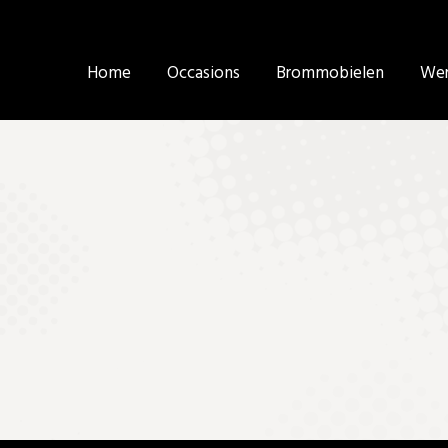
Home
Home
Occasions
Occasions
Brommobielen
Brommobielen
Wer
Wer