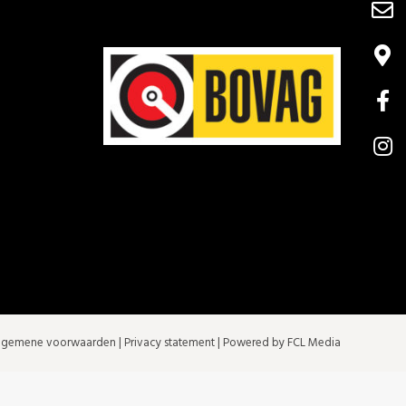
lgemene voorwaarden
|
Privacy statement
| Powered by FCL Media