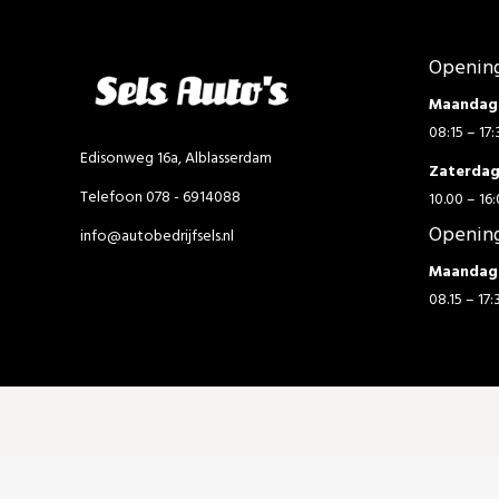
Opening
Maandag 
08:15 – 17:
Edisonweg 16a, Alblasserdam
Zaterda
Telefoon 078 - 6914088
10.00 – 16:
Opening
info@autobedrijfsels.nl
Maandag 
08.15 – 17: