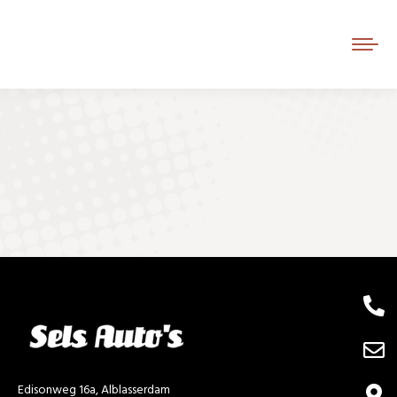
Je bent hier:
Edisonweg 16a, Alblasserdam