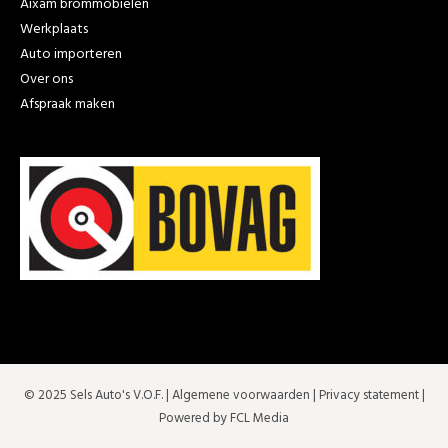
Aixam brommobielen
Werkplaats
Auto importeren
Over ons
Afspraak maken
© 2025 Sels Auto's V.O.F. |
Algemene voorwaarden
|
Privacy statement
|
Powered by FCL Media