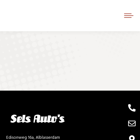
Je bent hier:
Edisonweg 16a, Alblasserdam