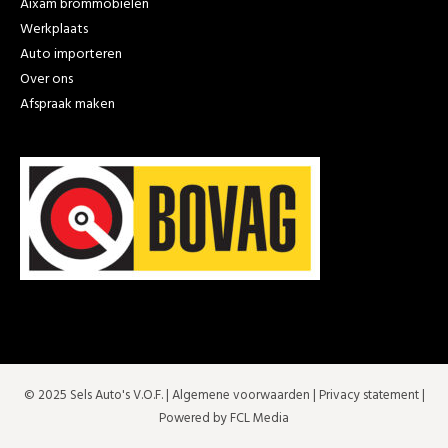
Aixam brommobielen
Werkplaats
Auto importeren
Over ons
Afspraak maken
© 2025 Sels Auto's V.O.F. |
Algemene voorwaarden
|
Privacy statement
|
Powered by FCL Media