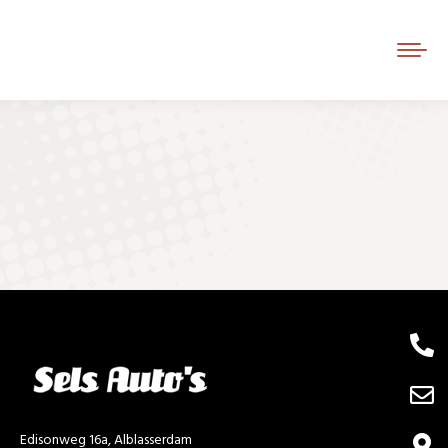
Je bent hier:
Edisonweg 16a, Alblasserdam