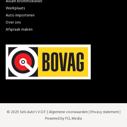
Aixam brommobielen
Werkplaats
Auto importeren
Over ons
Afspraak maken
© 2025 Sels Auto's V.O.F. |
Algemene voorwaarden
|
Privacy statement
|
Powered by FCL Media