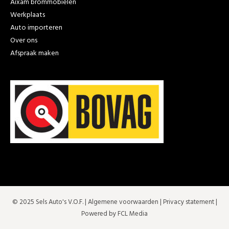
Aixam brommobielen
Werkplaats
Auto importeren
Over ons
Afspraak maken
© 2025 Sels Auto's V.O.F. |
Algemene voorwaarden
|
Privacy statement
|
Powered by FCL Media