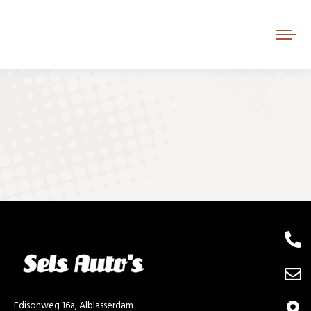
Je bent hier:
Edisonweg 16a, Alblasserdam