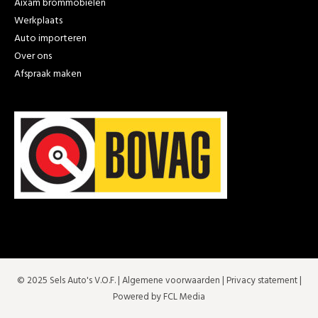
Aixam brommobielen
Werkplaats
Auto importeren
Over ons
Afspraak maken
© 2025 Sels Auto's V.O.F. |
Algemene voorwaarden
|
Privacy statement
|
Powered by FCL Media