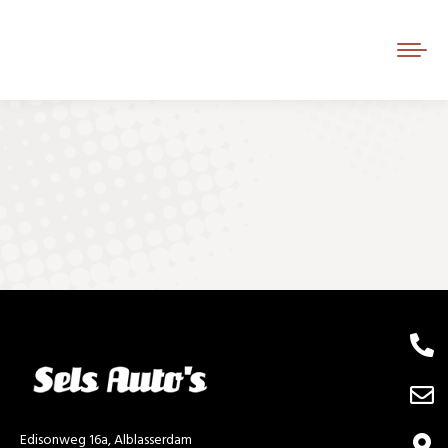
Je bent hier:
Edisonweg 16a, Alblasserdam