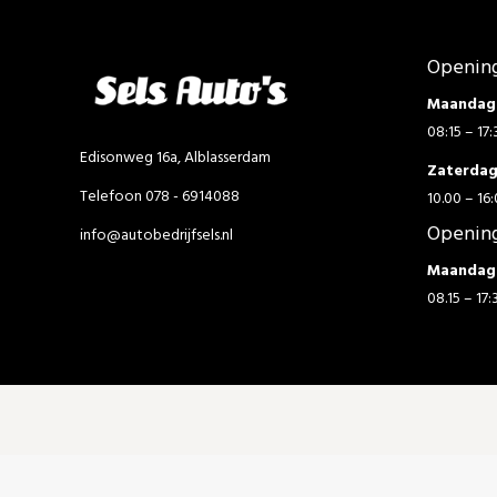
Opening
Maandag 
08:15 – 17:
Edisonweg 16a, Alblasserdam
Zaterda
Telefoon 078 - 6914088
10.00 – 16:
Opening
info@autobedrijfsels.nl
Maandag 
08.15 – 17: