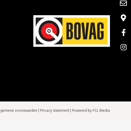
lgemene voorwaarden
|
Privacy statement
| Powered by FCL Media