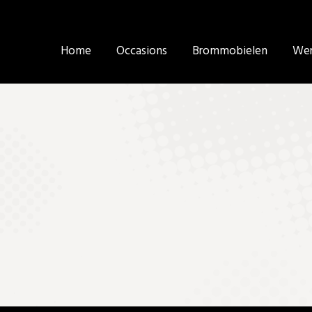
Home
Home
Occasions
Occasions
Brommobielen
Brommobielen
Wer
Wer