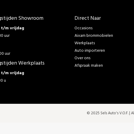
stijden Showroom
Direct Naar
t/m vrijdag
Occasions
30 uur
Aixam brommobielen
Werkplaats
g
Auto importeren
00 uur
Over ons
stijden Werkplaats
Afspraak maken
t/m vrijdag
30 u
© 2025 Sels Auto's V.O.F. |
A