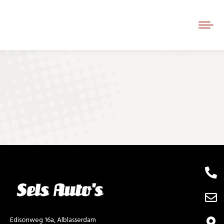
Je bent hier:
Edisonweg 16a, Alblasserdam