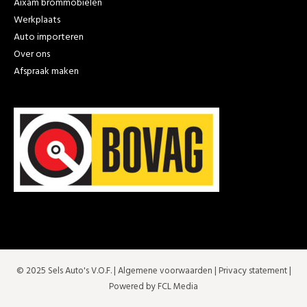
Aixam brommobielen
Werkplaats
Auto importeren
Over ons
Afspraak maken
© 2025 Sels Auto's V.O.F. |
Algemene voorwaarden
|
Privacy statement
|
Powered by FCL Media