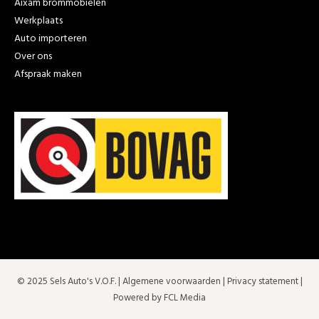
Aixam brommobielen
Werkplaats
Auto importeren
Over ons
Afspraak maken
© 2025 Sels Auto's V.O.F. |
Algemene voorwaarden
|
Privacy statement
|
Powered by FCL Media