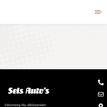
Je bent hier:
Edisonweg 16a, Alblasserdam